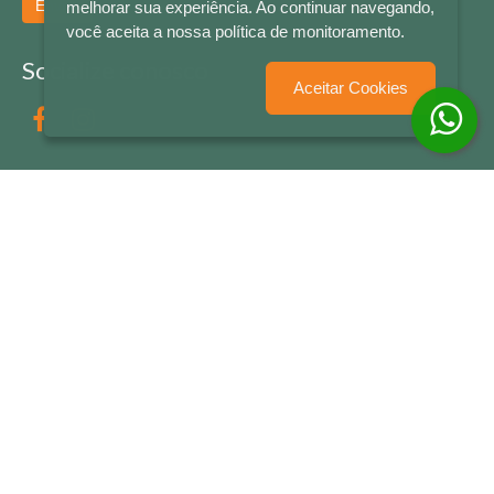
Enviar
melhorar sua experiência. Ao continuar navegando,
você aceita a nossa política de monitoramento.
Socialize conosco
Aceitar Cookies
Formas de Pagamento
LETRAS & CIA - CNPJ n° 88.587.548/0001-20 - Térreo Bourbon Shopping - AV. NAÇÕES
UNIDAS , 2001 - Lojas 1064/1065 - RIO BRANCO - - NOVO HAMBURGO - RS
© 2026 LETRAS & CIA - Todos os Direitos Reservados
Desenvolvido por
Partner Sistemas