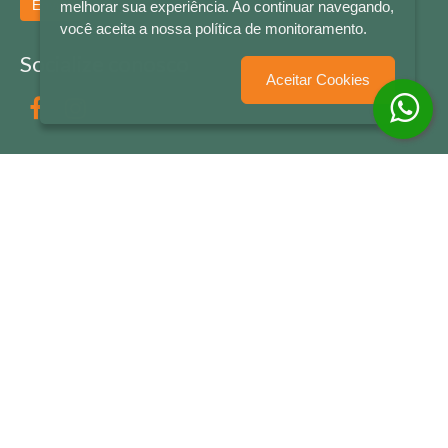
Enviar
melhorar sua experiência. Ao continuar navegando,
você aceita a nossa política de monitoramento.
Socialize conosco
Aceitar Cookies
Formas de Pagamento
LETRAS & CIA - CNPJ n° 88.587.548/0001-20 - Térreo Bourbon Shopping - AV. NAÇÕES
UNIDAS , 2001 - Lojas 1064/1065 - RIO BRANCO - - NOVO HAMBURGO - RS
© 2026 LETRAS & CIA - Todos os Direitos Reservados
Desenvolvido por
Partner Sistemas