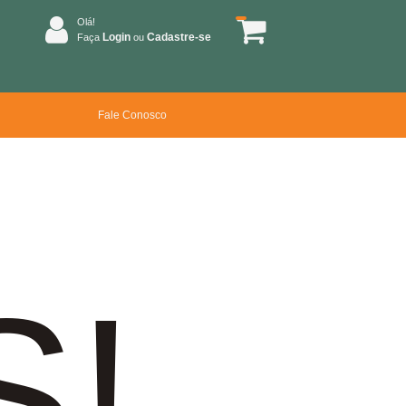
Olá!
Login
Cadastre-se
Faça
ou
Fale Conosco
S!