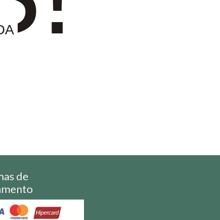
DA
mas de
amento