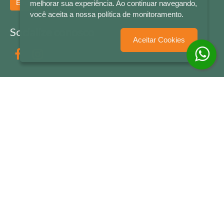
Enviar
melhorar sua experiência. Ao continuar navegando,
você aceita a nossa política de monitoramento.
Socialize conosco
Aceitar Cookies
Formas de Pagamento
LETRAS & CIA - CNPJ n° 88.587.548/0001-20 - Térreo Bourbon Shopping - AV. NAÇÕES
UNIDAS , 2001 - Lojas 1064/1065 - RIO BRANCO - - NOVO HAMBURGO - RS
© 2026 LETRAS & CIA - Todos os Direitos Reservados
Desenvolvido por
Partner Sistemas