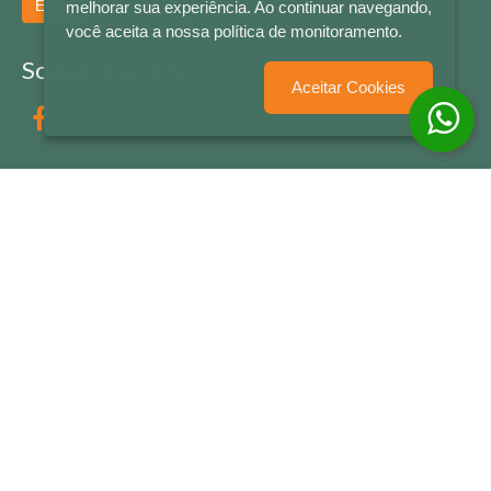
Enviar
melhorar sua experiência. Ao continuar navegando,
você aceita a nossa política de monitoramento.
Socialize conosco
Aceitar Cookies
Formas de Pagamento
LETRAS & CIA - CNPJ n° 88.587.548/0001-20 - Térreo Bourbon Shopping - AV. NAÇÕES
UNIDAS , 2001 - Lojas 1064/1065 - RIO BRANCO - - NOVO HAMBURGO - RS
© 2026 LETRAS & CIA - Todos os Direitos Reservados
Desenvolvido por
Partner Sistemas