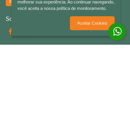
Enviar
melhorar sua experiência. Ao continuar navegando,
você aceita a nossa política de monitoramento.
Socialize conosco
Aceitar Cookies
Formas de Pagamento
LETRAS & CIA - CNPJ n° 88.587.548/0001-20 - Térreo Bourbon Shopping - AV. NAÇÕES
UNIDAS , 2001 - Lojas 1064/1065 - RIO BRANCO - - NOVO HAMBURGO - RS
© 2026 LETRAS & CIA - Todos os Direitos Reservados
Desenvolvido por
Partner Sistemas