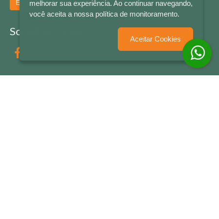
Enviar
melhorar sua experiência. Ao continuar navegando,
você aceita a nossa política de monitoramento.
Socialize conosco
Aceitar Cookies
Formas de Pagamento
LETRAS & CIA - CNPJ n° 88.587.548/0001-20 - Térreo Bourbon Shopping - AV. NAÇÕES
UNIDAS , 2001 - Lojas 1064/1065 - RIO BRANCO - - NOVO HAMBURGO - RS
© 2026 LETRAS & CIA - Todos os Direitos Reservados
Desenvolvido por
Partner Sistemas