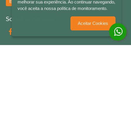
Enviar
melhorar sua experiência. Ao continuar navegando,
você aceita a nossa política de monitoramento.
Socialize conosco
Aceitar Cookies
Formas de Pagamento
LETRAS & CIA - CNPJ n° 88.587.548/0001-20 - Térreo Bourbon Shopping - AV. NAÇÕES
UNIDAS , 2001 - Lojas 1064/1065 - RIO BRANCO - - NOVO HAMBURGO - RS
© 2026 LETRAS & CIA - Todos os Direitos Reservados
Desenvolvido por
Partner Sistemas