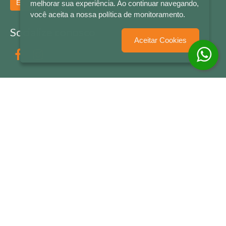
Enviar
melhorar sua experiência. Ao continuar navegando,
você aceita a nossa política de monitoramento.
Socialize conosco
Aceitar Cookies
Formas de Pagamento
LETRAS & CIA - CNPJ n° 88.587.548/0001-20 - Térreo Bourbon Shopping - AV. NAÇÕES
UNIDAS , 2001 - Lojas 1064/1065 - RIO BRANCO - - NOVO HAMBURGO - RS
© 2026 LETRAS & CIA - Todos os Direitos Reservados
Desenvolvido por
Partner Sistemas