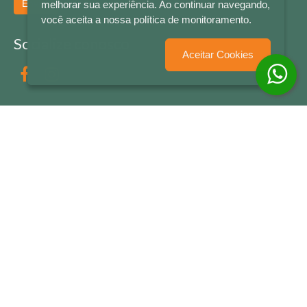
Enviar
melhorar sua experiência. Ao continuar navegando,
você aceita a nossa política de monitoramento.
Socialize conosco
Aceitar Cookies
Formas de Pagamento
LETRAS & CIA - CNPJ n° 88.587.548/0001-20 - Térreo Bourbon Shopping - AV. NAÇÕES
UNIDAS , 2001 - Lojas 1064/1065 - RIO BRANCO - - NOVO HAMBURGO - RS
© 2026 LETRAS & CIA - Todos os Direitos Reservados
Desenvolvido por
Partner Sistemas