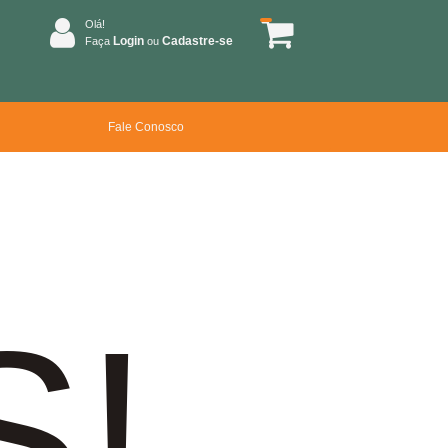
Olá!
Login
Cadastre-se
Faça
ou
Fale Conosco
S!