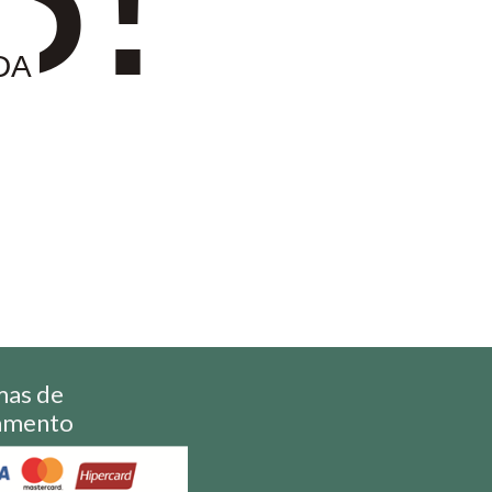
DA
mas de
amento