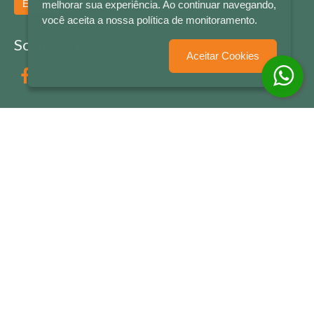
Enviar
melhorar sua experiência. Ao continuar navegando,
você aceita a nossa política de monitoramento.
Socialize conosco
Aceitar Cookies
Formas de Pagamento
LETRAS & CIA - CNPJ n° 88.587.548/0001-20 - Térreo Bourbon Shopping - AV. NAÇÕES
UNIDAS , 2001 - Lojas 1064/1065 - RIO BRANCO - - NOVO HAMBURGO - RS
© 2026 LETRAS & CIA - Todos os Direitos Reservados
Desenvolvido por
Partner Sistemas