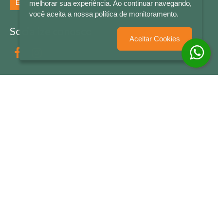
Enviar
melhorar sua experiência. Ao continuar navegando,
você aceita a nossa política de monitoramento.
Socialize conosco
Aceitar Cookies
Formas de Pagamento
LETRAS & CIA - CNPJ n° 88.587.548/0001-20 - Térreo Bourbon Shopping - AV. NAÇÕES
UNIDAS , 2001 - Lojas 1064/1065 - RIO BRANCO - - NOVO HAMBURGO - RS
© 2026 LETRAS & CIA - Todos os Direitos Reservados
Desenvolvido por
Partner Sistemas