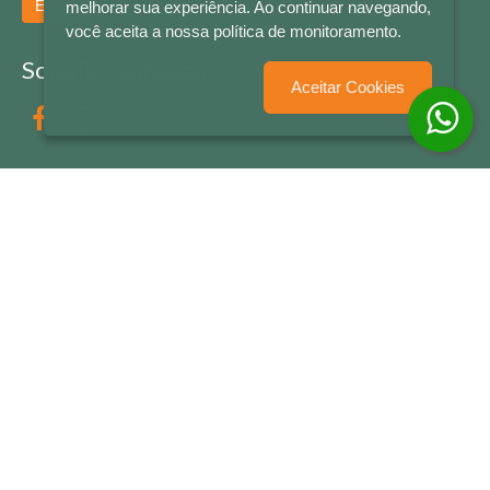
Enviar
melhorar sua experiência. Ao continuar navegando,
você aceita a nossa política de monitoramento.
Socialize conosco
Aceitar Cookies
Formas de Pagamento
LETRAS & CIA - CNPJ n° 88.587.548/0001-20 - Térreo Bourbon Shopping - AV. NAÇÕES
UNIDAS , 2001 - Lojas 1064/1065 - RIO BRANCO - - NOVO HAMBURGO - RS
© 2026 LETRAS & CIA - Todos os Direitos Reservados
Desenvolvido por
Partner Sistemas