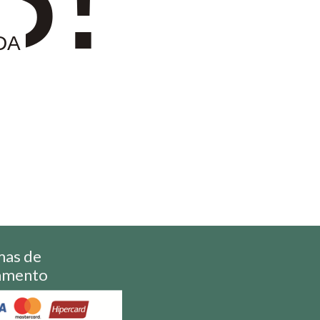
DA
mas de
amento