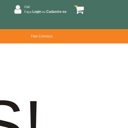
Olá!
Login
Cadastre-se
Faça
ou
Fale Conosco
S!