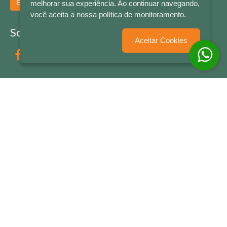
Enviar
melhorar sua experiência. Ao continuar navegando,
você aceita a nossa política de monitoramento.
Socialize conosco
Aceitar Cookies
Formas de Pagamento
LETRAS & CIA - CNPJ n° 88.587.548/0001-20 - Térreo Bourbon Shopping - AV. NAÇÕES
UNIDAS , 2001 - Lojas 1064/1065 - RIO BRANCO - - NOVO HAMBURGO - RS
© 2026 LETRAS & CIA - Todos os Direitos Reservados
Desenvolvido por
Partner Sistemas