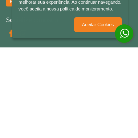
Enviar
melhorar sua experiência. Ao continuar navegando,
você aceita a nossa política de monitoramento.
Socialize conosco
Aceitar Cookies
Formas de Pagamento
LETRAS & CIA - CNPJ n° 88.587.548/0001-20 - Térreo Bourbon Shopping - AV. NAÇÕES
UNIDAS , 2001 - Lojas 1064/1065 - RIO BRANCO - - NOVO HAMBURGO - RS
© 2026 LETRAS & CIA - Todos os Direitos Reservados
Desenvolvido por
Partner Sistemas