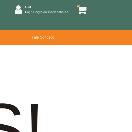
Olá!
Login
Cadastre-se
Faça
ou
Fale Conosco
S!