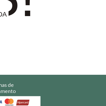
DA
mas de
amento