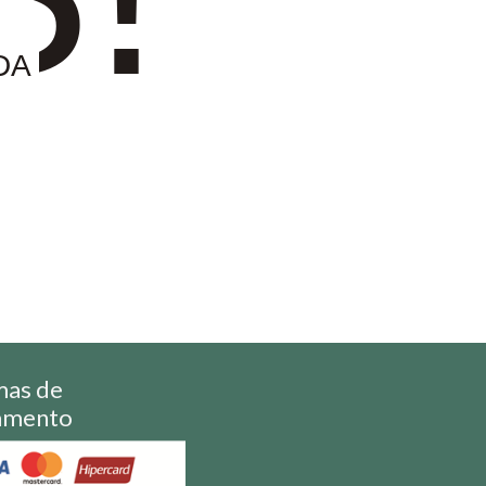
DA
mas de
amento