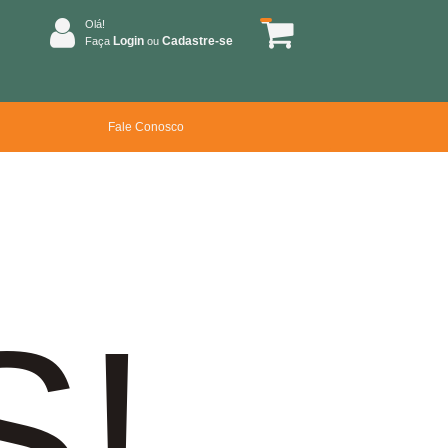
Olá!
Login
Cadastre-se
Faça
ou
Fale Conosco
S!