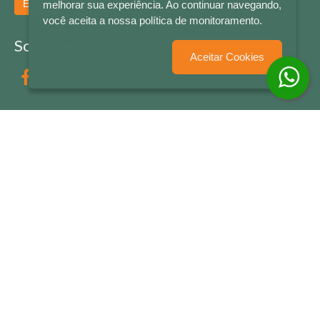
Enviar
melhorar sua experiência. Ao continuar navegando,
você aceita a nossa política de monitoramento.
Socialize conosco
Aceitar Cookies
Formas de Pagamento
LETRAS & CIA - CNPJ n° 88.587.548/0001-20 - Térreo Bourbon Shopping - AV. NAÇÕES
UNIDAS , 2001 - Lojas 1064/1065 - RIO BRANCO - - NOVO HAMBURGO - RS
© 2026 LETRAS & CIA - Todos os Direitos Reservados
Desenvolvido por
Partner Sistemas