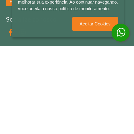
Enviar
melhorar sua experiência. Ao continuar navegando,
você aceita a nossa política de monitoramento.
Socialize conosco
Aceitar Cookies
Formas de Pagamento
LETRAS & CIA - CNPJ n° 88.587.548/0001-20 - Térreo Bourbon Shopping - AV. NAÇÕES
UNIDAS , 2001 - Lojas 1064/1065 - RIO BRANCO - - NOVO HAMBURGO - RS
© 2026 LETRAS & CIA - Todos os Direitos Reservados
Desenvolvido por
Partner Sistemas