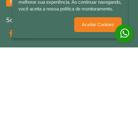
Enviar
melhorar sua experiência. Ao continuar navegando,
você aceita a nossa política de monitoramento.
Socialize conosco
Aceitar Cookies
Formas de Pagamento
LETRAS & CIA - CNPJ n° 88.587.548/0001-20 - Térreo Bourbon Shopping - AV. NAÇÕES
UNIDAS , 2001 - Lojas 1064/1065 - RIO BRANCO - - NOVO HAMBURGO - RS
© 2026 LETRAS & CIA - Todos os Direitos Reservados
Desenvolvido por
Partner Sistemas