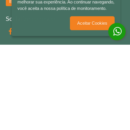
Enviar
melhorar sua experiência. Ao continuar navegando,
você aceita a nossa política de monitoramento.
Socialize conosco
Aceitar Cookies
Formas de Pagamento
LETRAS & CIA - CNPJ n° 88.587.548/0001-20 - Térreo Bourbon Shopping - AV. NAÇÕES
UNIDAS , 2001 - Lojas 1064/1065 - RIO BRANCO - - NOVO HAMBURGO - RS
© 2026 LETRAS & CIA - Todos os Direitos Reservados
Desenvolvido por
Partner Sistemas