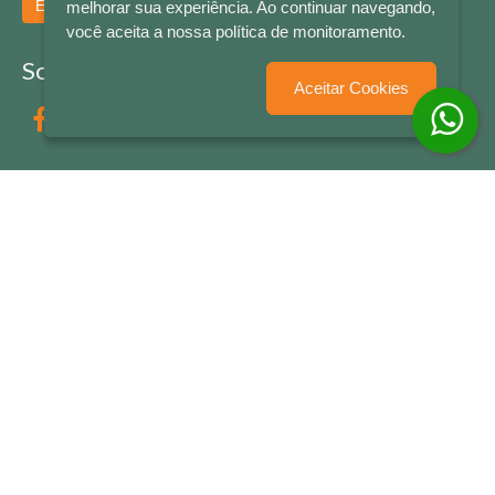
Enviar
melhorar sua experiência. Ao continuar navegando,
você aceita a nossa política de monitoramento.
Socialize conosco
Aceitar Cookies
Formas de Pagamento
LETRAS & CIA - CNPJ n° 88.587.548/0001-20 - Térreo Bourbon Shopping - AV. NAÇÕES
UNIDAS , 2001 - Lojas 1064/1065 - RIO BRANCO - - NOVO HAMBURGO - RS
© 2026 LETRAS & CIA - Todos os Direitos Reservados
Desenvolvido por
Partner Sistemas