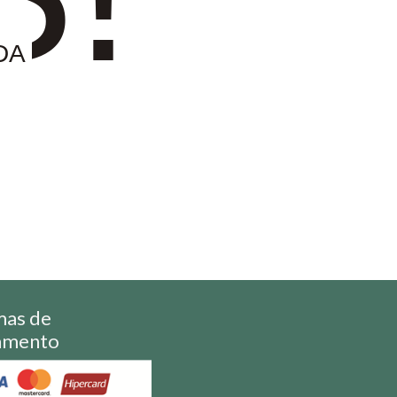
DA
mas de
amento