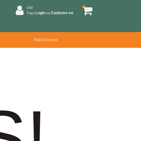
Olá!
Login
Cadastre-se
Faça
ou
Fale Conosco
S!