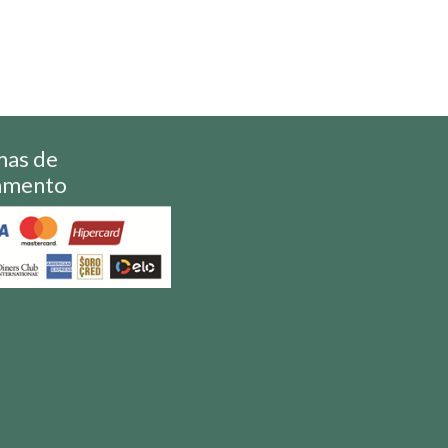
mas de
amento