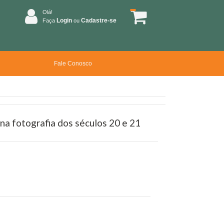
Olá!
Login
Cadastre-se
Faça
ou
Fale Conosco
na fotografia dos séculos 20 e 21