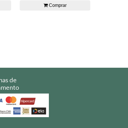
Comprar
mas de
amento