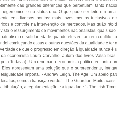
etamente das grandes diferenças que perpetuam, tanto naci
r hegemônico e no status quo. O que pode ser feito em uma ép
ente em diversos pontos: mais investimentos inclusivos 
os ricos e controle na intervenção de mercados. Mas quão ráp
ista o ressurgimento de movimentos nacionalistas, quais são
 patriotismo e solidariedade quando eles entram em conflito 
ndel esmiuçando essas e outras questões da atualidade é ter 
erdade de que o progresso em direção à igualdade nunca é ráp
o da economista Laura Carvalho, autora dos livros Valsa bra
s pela Todavia). 'Um renomado economista político encontra u
 ] Eles apresentam uma solução que é surpreendente, intrigan
 desigualdade importa.' - Andrew Leigh, The Age 'Um apelo para 
safios, como a transição verde.' - The Guardian 'Muito acessível
 tributação, a regulamentação e a igualdade.' - The Irish Time