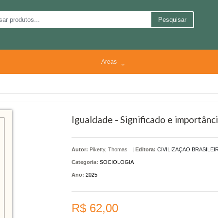
Pesquisar
Areas
Igualdade - Significado e importânc
Autor:
Piketty, Thomas
|
Editora:
CIVILIZAÇAO BRASILEI
Categoria:
SOCIOLOGIA
Ano:
2025
R$ 62,00