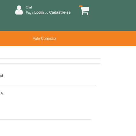
Olá!
Login
Cadastre-se
Faça
ou
Fale Conosco
ia
RA