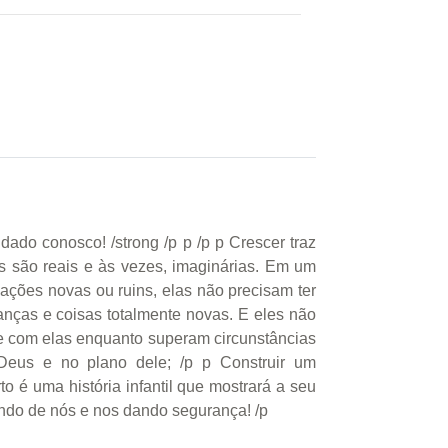
ado conosco! /strong /p p /p p Crescer traz
 são reais e às vezes, imaginárias. Em um
ções novas ou ruins, elas não precisam ter
anças e coisas totalmente novas. E eles não
re com elas enquanto superam circunstâncias
Deus e no plano dele; /p p Construir um
o é uma história infantil que mostrará a seu
dando de nós e nos dando segurança! /p