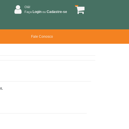
Olá!
Login
Cadastre-se
Faça
ou
Fale Conosco
IL