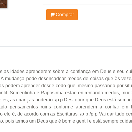
Comprar
as as idades aprenderem sobre a confiança em Deus e seu cuid
 A mudança pode desencadear medos de coisas que às vezes
ças podem aprender desde cedo que, mesmo passando por situa
fantil, Sementinha e Raposinha estão enfrentando medos, mud
les, as crianças poderão: /p p Descobrir que Deus está semp
lado pensamentos ruins conforme aprendem a confiar em 
e é, de acordo com as Escrituras. /p p /p p Vai dar tudo cert
certo, pois temos um Deus que é bom e gentil e está sempre cui