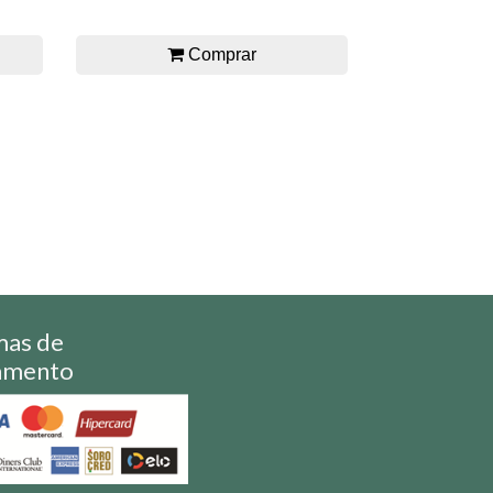
Comprar
mas de
amento