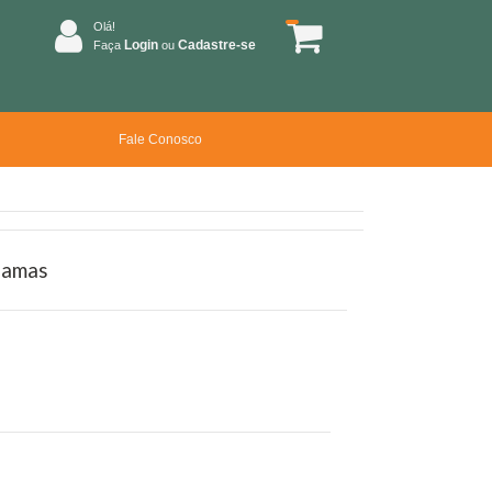
Olá!
Login
Cadastre-se
Faça
ou
Fale Conosco
hamas