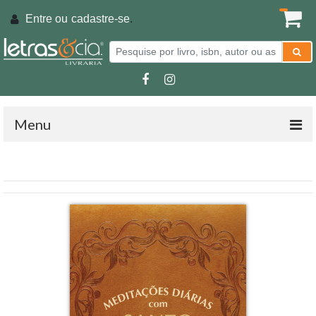
Entre ou
cadastre-se
.
Menu