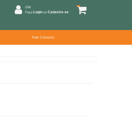
Olá!
Login
Cadastre-se
Faça
ou
Fale Conosco