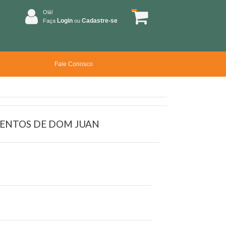
Olá!
Login
Cadastre-se
Faça
ou
Fale Conosco
AMENTOS DE DOM JUAN