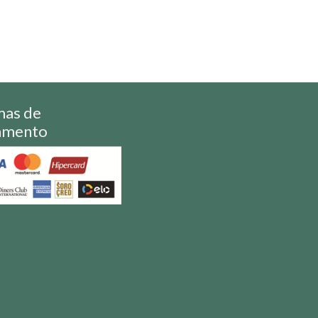
mas de
amento