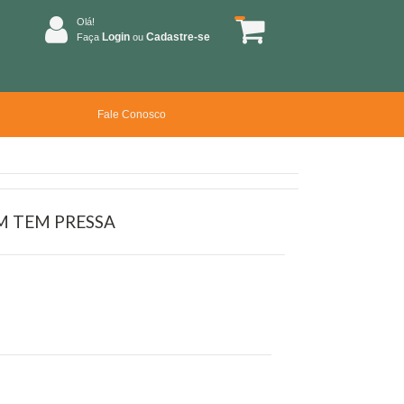
Olá!
Login
Cadastre-se
Faça
ou
Fale Conosco
M TEM PRESSA