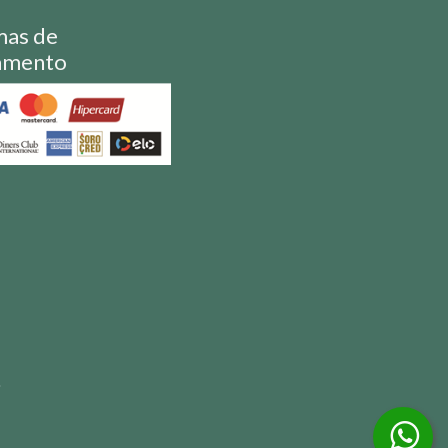
mas de
amento
S