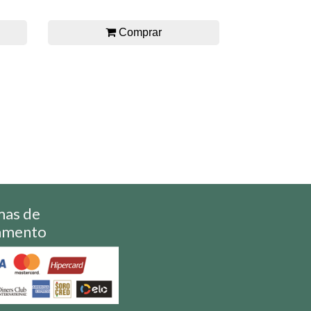
Comprar
mas de
amento