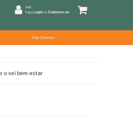
Olá!
Login
Cadastre-se
Faça
ou
Fale Conosco
r o sei bem-estar