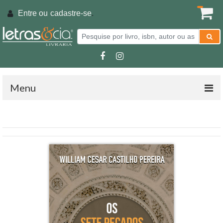
Entre ou
cadastre-se
.
Menu