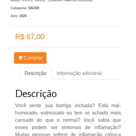
Autor:
Moñino, Sandra
|
Editora:
HARPER COLLINS
Categoria:
SAÚDE
Ano:
2025
R$ 67,00
Comprar
Descrição
Informação adicional
Descrição
Você sente sua barriga inchada? Está mal-
humorado, estressado ou tem se achado mais
cansado do que o normal? Você sabia que
esses podem ser sintomas de inflamação?
Muitas pessoas sofrem de inflamação crônica