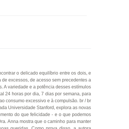
ontrar o delicado equilíbrio entre os dois, e
ca de excessos, de acesso sem precedentes a
s. A variedade e a potência desses estímulos
al 24 horas por dia, 7 dias por semana, para
o consumo excessivo e à compulsão. br / br
mada Universidade Stanford, explora as novas
rimento do que felicidade - e o que podemos
a Dra. Anna mostra que o caminho para manter
oas queridas. Como prova disso, a autora