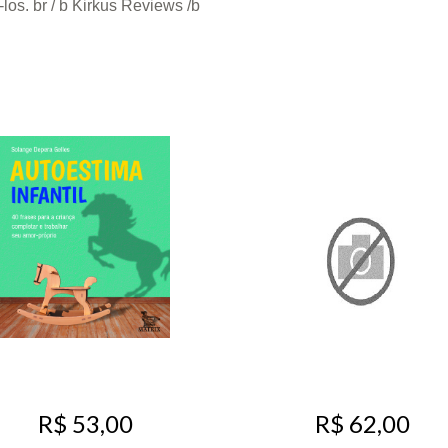
los. br / b Kirkus Reviews /b
R$ 53,00
R$ 62,00