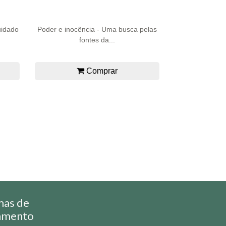
uidado
Poder e inocência - Uma busca pelas
fontes da...
Comprar
mas de
amento