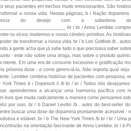
por seus pacientes em trechos muito emocionantes. São históri
nsformar a nossa vida. Nestas páginas, b i Nação dopamina /
ciência do desejo com a sabedoria 
_______________________ br / br / Anna Lembke compree
tre os vícios modernos e nosso cérebro primitivo. As históri
poder de transformar a nossa vida. br / b Lori Gottlieb /b , aut
uando a gente acha que já sabe tudo o que precisava saber sobr
ssunto - este não sobre uma droga, mas sobre o produto quími
a mente. Em uma era de consumo excessivo e gratificação inst
a próxima dose - e como gerenciá-la. Não importa qual seja o
ncente. Lembke combina histórias de pacientes com pesquisa, e
w York Times b i Dopesick /i /b br / br / Todos nós desejamo
apar, aprendermos a alcançar uma harmonia pacífica co
m livro que muda radicalmente a maneira como pensamos sobre
feliz por isso. br / b Daniel Levitin /b , autor do best-selle
mia entre buscar uma dose de dopamina prontamente acessível - 
produtiva e estável. br / b The New York Times /b br / br / Uma
encontrarão na orientação fascinante de Anna Lembke. br / b Pub