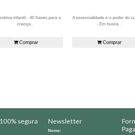
stima infantil - 40 frases para a
A essencialidade e o poder do c
criança...
- Em busca...
Comprar
Comprar
100% segura
Newsletter
For
Pag
Nome: