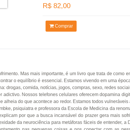
R$ 82,00
Comprar
frimento. Mas mais importante, é um livro que trata de como enc
contrar o equilíbrio é essencial. Estamos vivendo em uma épo
a: drogas, comida, notícias, jogos, compras, sexo, redes sociai
adictivo. Nossos telefones celulares oferecem dopamina digit
alheia do que acontece ao redor. Estamos todos vulneráveis a
embke, psiquiatra e professora da Escola de Medicina da reno
explicam por que a busca incansável do prazer gera mais sof
mplexidade da neurociência para metáforas fáceis de entender, 
tentamento nas pequenas coisas e nos conectar com as pess