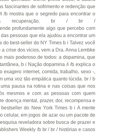
as fascinantes de sofrimento e redenção que
i /b mostra que o segredo para encontrar o
da recuperação. br / br /
nde profundamente algo que percebo com
as das pessoas que ela ajudou a encontrar um
ora do best-seller do NY Times b i Talvez você
e a crise dos vícios, vem a Dra. Anna Lembke
co mais poderoso de todos: a dopamina, que
antânea, b i Nação dopamina /i /b explica o
 exagero internet, comida, trabalho, sexo -,
m uma voz tão empática quanto lúcida. br / b
s uma pausa na rotina e nas coisas que nos
m nós mesmos e com as pessoas com quem
 doença mental, prazer, dor, recompensa e
r do bestseller do New York Times b i A mente
no celular, em jogos de azar ou um pacote de
 pesquisa reveladora sobre busca de prazer e
lishers Weekly /b br / br / histórias e casos