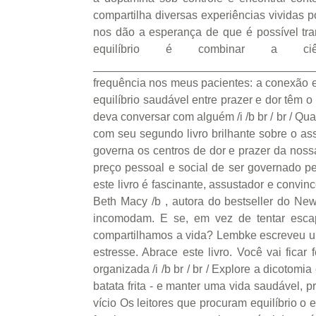
compartilha diversas experiências vividas 
nos dão a esperança de que é possível tra
equilíbrio é combinar a 
_____________________________________
frequência nos meus pacientes: a conexão en
equilíbrio saudável entre prazer e dor têm o 
deva conversar com alguém /i /b br / br / Q
com seu segundo livro brilhante sobre o a
governa os centros de dor e prazer da noss
preço pessoal e social de ser governado pel
este livro é fascinante, assustador e convi
Beth Macy /b , autora do bestseller do Ne
incomodam. E se, em vez de tentar esc
compartilhamos a vida? Lembke escreveu u
estresse. Abrace este livro. Você vai ficar 
organizada /i /b br / br / Explore a dicoto
batata frita - e manter uma vida saudável, 
vício Os leitores que procuram equilíbrio o 