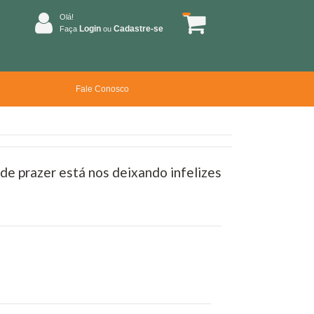
Olá!
Login
Cadastre-se
Faça
ou
Fale Conosco
e prazer está nos deixando infelizes