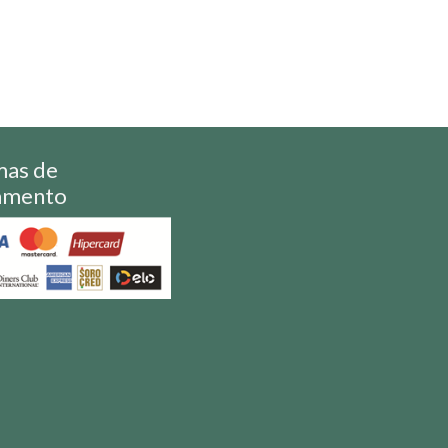
mas de
amento