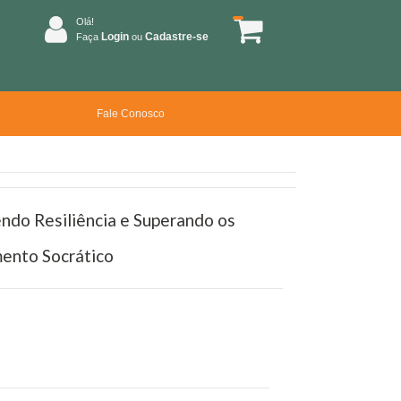
Olá!
Login
Cadastre-se
Faça
ou
Fale Conosco
ndo Resiliência e Superando os
ento Socrático