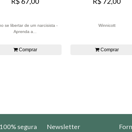
R$ 67,00
R$ 72,00
 se libertar de um narcisista -
Winnicott
Aprenda a...
Comprar
Comprar
100% segura
Newsletter
For