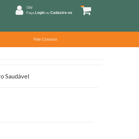
Olá!
Login
Cadastre-se
Faça
ou
Fale Conosco
ro Saudável