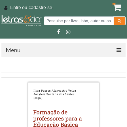
Entre ou
cadastre-se
.
Menu