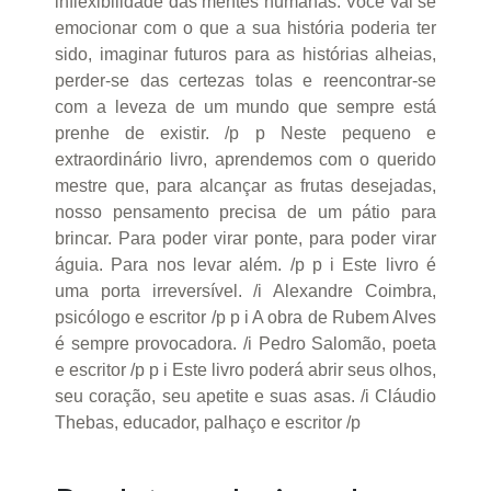
inflexibilidade das mentes humanas. Você vai se
emocionar com o que a sua história poderia ter
sido, imaginar futuros para as histórias alheias,
perder-se das certezas tolas e reencontrar-se
com a leveza de um mundo que sempre está
prenhe de existir. /p p Neste pequeno e
extraordinário livro, aprendemos com o querido
mestre que, para alcançar as frutas desejadas,
nosso pensamento precisa de um pátio para
brincar. Para poder virar ponte, para poder virar
águia. Para nos levar além. /p p i Este livro é
uma porta irreversível. /i Alexandre Coimbra,
psicólogo e escritor /p p i A obra de Rubem Alves
é sempre provocadora. /i Pedro Salomão, poeta
e escritor /p p i Este livro poderá abrir seus olhos,
seu coração, seu apetite e suas asas. /i Cláudio
Thebas, educador, palhaço e escritor /p