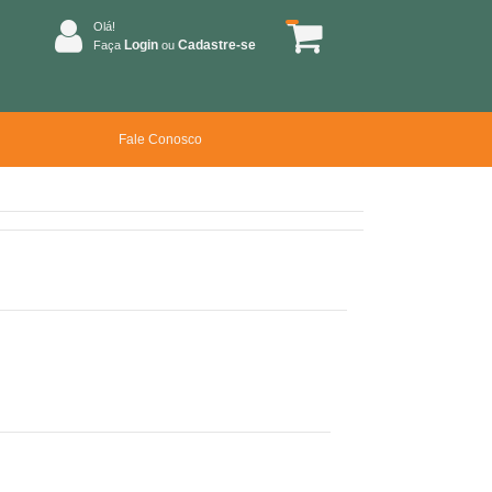
Olá!
Login
Cadastre-se
Faça
ou
Fale Conosco