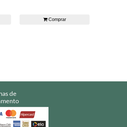
Comprar
mas de
amento