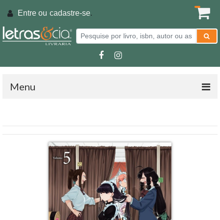
Entre ou
cadastre-se
.
Menu