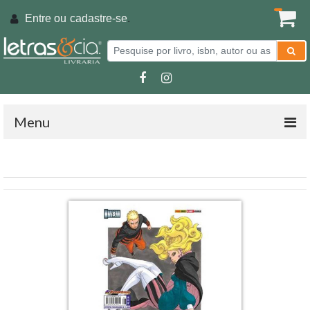
Entre ou
cadastre-se
.
Menu