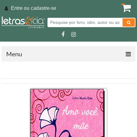
Entre ou
cadastre-se
.
Menu