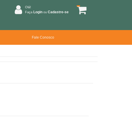
Olá!
Login
Cadastre-se
Faça
ou
Fale Conosco