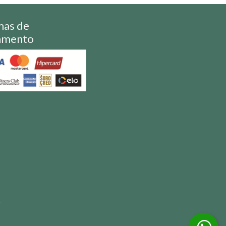
mas de
amento
S