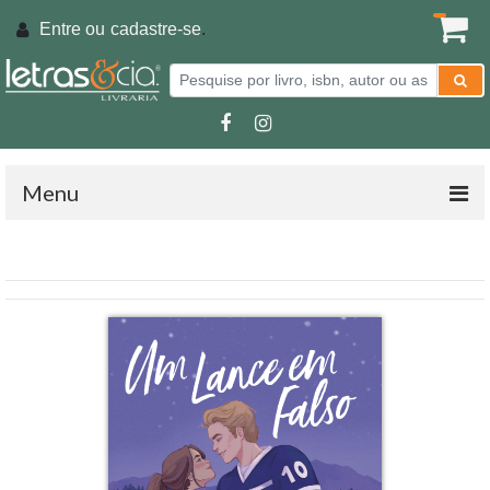
Entre ou
cadastre-se
.
Menu