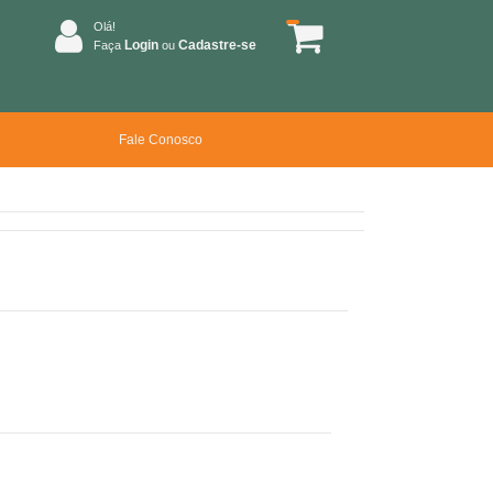
Olá!
Login
Cadastre-se
Faça
ou
Fale Conosco