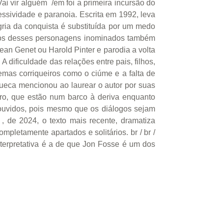
ai vir alguém /em foi a primeira incursão do
sividade e paranoia. Escrita em 1992, leva
ria da conquista é substituída por um medo
ntros desses personagens inominados também
an Genet ou Harold Pinter e parodia a volta
A dificuldade das relações entre pais, filhos,
mas corriqueiros como o ciúme e a falta de
sueca mencionou ao laurear o autor por suas
ro, que estão num barco à deriva enquanto
 ouvidos, pois mesmo que os diálogos sejam
 de 2024, o texto mais recente, dramatiza
pletamente apartados e solitários. br / br /
terpretativa é a de que Jon Fosse é um dos