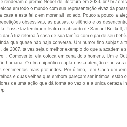
enderam o prêmio Nobel de literatura em 2023. br / br / em V
palcos em todo o mundo com sua representação vivaz da posses
casa e está feliz em morar ali isolado. Pouco a pouco a aleg
As repetições obsessivas, as pausas, o silêncio e os desenco
 Fosse faz lembrar o teatro do absurdo de Samuel Beckett, Je
dar à luz retorna à casa de sua família com o pai de seu bebê. 
inda que quase não haja conversa. Um humor fino subjaz a te
em , de 2007, talvez seja o melhor exemplo do que a academia 
zível . Comovente, ela coloca em cena dois homens, Um e Out
ção humana. O ritmo hipnótico capta nossa atenção e nossos
os sentimentos mais profundos. Por último, em Cada um /em ,
lhos e duas velhas que embora pareçam ser íntimos, estão com
res de uma ação que dá forma ao vazio e a única certeza in
 /p