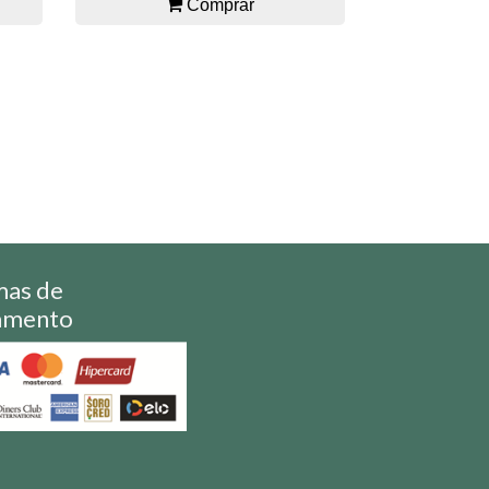
Comprar
mas de
amento