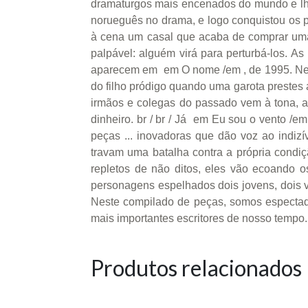
dramaturgos mais encenados do mundo e lhe r
norueguês no drama, e logo conquistou os 
à cena um casal que acaba de comprar uma 
palpável: alguém virá para perturbá-los. 
aparecem em em O nome /em , de 1995. Nela,
do filho pródigo quando uma garota prestes a 
irmãos e colegas do passado vem à tona, a
dinheiro. br / br / Já em Eu sou o vento /
peças ... inovadoras que dão voz ao indi
travam uma batalha contra a própria condi
repletos de não ditos, eles vão ecoando 
personagens espelhados dois jovens, dois ve
Neste compilado de peças, somos espectado
mais importantes escritores de nosso tempo.
Produtos relacionados