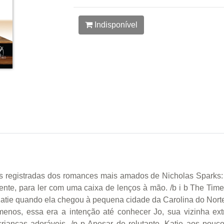
Indisponível
cas registradas dos romances mais amados de Nicholas Sparks:
amente, para ler com uma caixa de lenços à mão. /b i b The Time
atie quando ela chegou à pequena cidade da Carolina do Norte
enos, essa era a intenção até conhecer Jo, sua vizinha extr
ianças adoráveis. /p p Apesar de relutante, Katie aos pouc