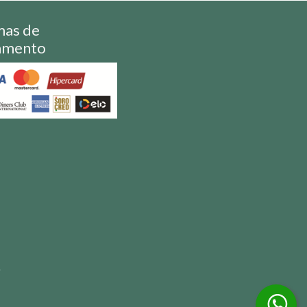
mas de
amento
S