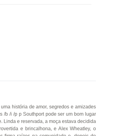
 uma história de amor, segredos e amizades
s /b /i /p p Southport pode ser um bom lugar
. Linda e reservada, a moça estava decidida
overtida e brincalhona, e Alex Wheatley, o
os firma raízes na comunidade e, depois de