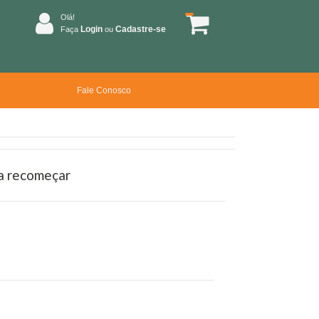
Olá!
Login
Cadastre-se
Faça
ou
Fale Conosco
a recomeçar