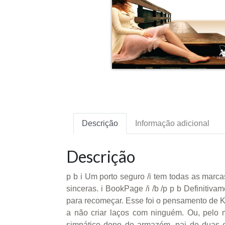
Descrição
Informação adicional
Descrição
p b i Um porto seguro /i tem todas as mar
sinceras. i BookPage /i /b /p p b Definitiv
para recomeçar. Esse foi o pensamento de K
a não criar laços com ninguém. Ou, pelo m
simpático dono do armazém, pai de duas cr