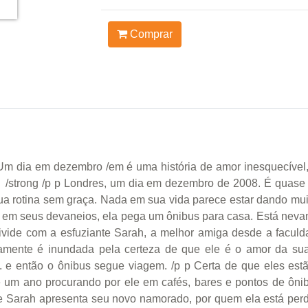
Comprar
Um dia em dezembro /em é uma história de amor inesquecível,
g /strong /p p Londres, um dia em dezembro de 2008. É quase
sua rotina sem graça. Nada em sua vida parece estar dando mui
m seus devaneios, ela pega um ônibus para casa. Está nevan
divide com a esfuziante Sarah, a melhor amiga desde a facul
amente é inundada pela certeza de que ele é o amor da su
 e então o ônibus segue viagem. /p p Certa de que eles est
 um ano procurando por ele em cafés, bares e pontos de ôni
ue Sarah apresenta seu novo namorado, por quem ela está pe