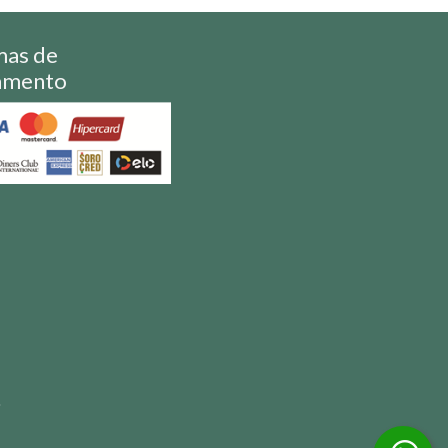
mas de
amento
S