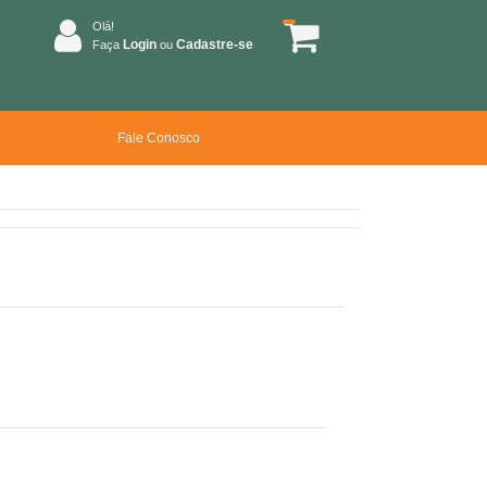
Olá!
Login
Cadastre-se
Faça
ou
Fale Conosco